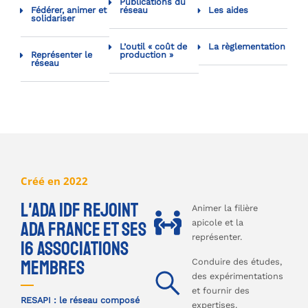
Publications du
Fédérer, animer et
réseau
Les aides
solidariser
L’outil « coût de
La règlementation
Représenter le
production »
réseau
Créé en 2022
l'Ada idf rejoint
Animer la filière
ada france et ses
apicole et la
représenter.
16 associations
membres
Conduire des études,
des expérimentations
et fournir des
RESAPI : le réseau composé
expertises.