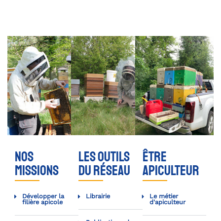
nos
Les outils
Être
missions
du réseau
apiculteur
Développer la
Librairie
Le métier
filière apicole
d'apiculteur