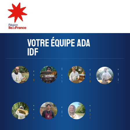
Votre équipe ADA
IDF
Jean
Maya
Antoine
Alexandre
Noël
Joubin
Hédouin
Valgrès
Vice-
Vice-
Péché
Président
Présidente
Président
Trésorie
Julien
Jérémie
Amaury
Vicaire
Bosselut
Frisson
Trésorier-
Secrétaire-
Secrétaire
adjoint
adjoint