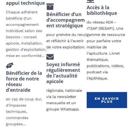
appui technique
Accès à la
Chaque adhérent
bibliothèque
Bénéficier d’un
bénéficie d’un
d’accompagnem
du réseau ADA -
accompagnement
ent stratégique
ITSAP (RESAPI). Une
individuel selon ses
pour prendre du recul
gamme de ressource
besoins : conseil
et réfléchir à l’avenir
pour parfaire votre
apicole, installation,
de votre exploitation.
maitrise de
gestion d’exploitation,
l'apiculture. Livret
mise en conformité...
thématique,
Soyez informé
publications, vidéos,
régulièrement
Bénéficier de la
podcast via
de l'actualité
force de notre
l'Apithèque.
apicole
réseau
d'entraide
régionale, nationale
via la newsletter
EN SAVOIR
en cas de coup dur,
PLUS
mensuelle et un
d'impasses
groupe Whatsapp.
techniques,
commandes
groupées...